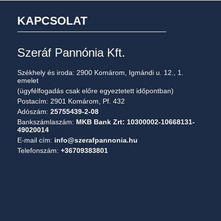
KAPCSOLAT
Szeráf Pannónia Kft.
Székhely és iroda: 2900 Komárom, Igmándi u. 12., 1.
emelet
(ügyfélfogadás csak előre egyeztetett időpontban)
Postacím: 2901 Komárom, Pf. 432
Adószám:
25755439-2-08
Bankszámlaszám:
MKB Bank Zrt: 10300002-10668131-
49020014
E-mail cím:
info@szerafpannonia.hu
Telefonszám:
+36709383801