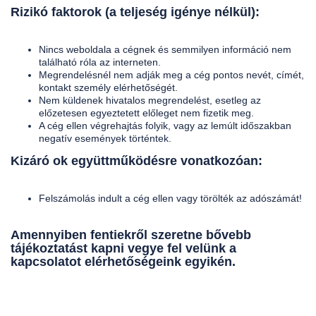
Rizikó faktorok (a teljeség igénye nélkül):
Nincs weboldala a cégnek és semmilyen információ nem
található róla az interneten.
Megrendelésnél nem adják meg a cég pontos nevét, címét,
kontakt személy elérhetőségét.
Nem küldenek hivatalos megrendelést, esetleg az
előzetesen egyeztetett előleget nem fizetik meg.
A cég ellen végrehajtás folyik, vagy az lemúlt időszakban
negatív események történtek.
Kizáró ok együttműködésre vonatkozóan:
Felszámolás indult a cég ellen vagy törölték az adószámát!
Amennyiben fentiekről szeretne bővebb
tájékoztatást kapni vegye fel velünk a
kapcsolatot elérhetőségeink egyikén.