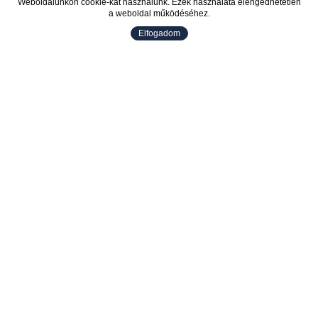
Weboldalunkon cookie-kat használunk. Ezek használata elengedhetetlen
a weboldal működéséhez.
Elfogadom