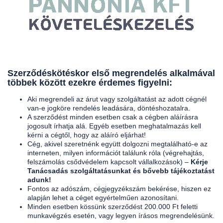
Szerződéskötéskor első megrendelés alkalmával
többek között ezekre érdemes figyelni:
Aki megrendeli az árut vagy szolgáltatást az adott cégnél
van-e jogköre rendelés leadására, döntéshozatalra.
A szerződést minden esetben csak a cégben aláírásra
jogosult írhatja alá. Egyéb esetben meghatalmazás kell
kérni a cégtől, hogy az aláíró eljárhat!
Cég, akivel szeretnénk együtt dolgozni megtalálható-e az
interneten, milyen információt találunk róla (végrehajtás,
felszámolás csődvédelem kapcsolt vállalkozások) –
Kérje
Tanácsadás szolgáltatásunkat és bővebb tájékoztatást
adunk!
Fontos az adószám, cégjegyzékszám bekérése, hiszen ez
alapján lehet a céget egyértelműen azonosítani.
Minden esetben kössünk szerződést 200.000 Ft feletti
munkavégzés esetén, vagy legyen írásos megrendelésünk.