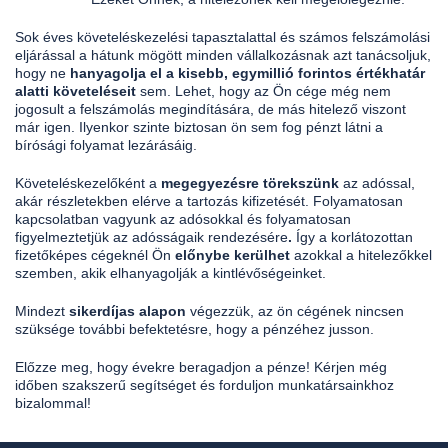
Sok éves követeléskezelési tapasztalattal és számos felszámolási
eljárással a hátunk mögött minden vállalkozásnak azt tanácsoljuk,
hogy ne
hanyagolja el a kisebb, egymillió forintos értékhatár
alatti követeléseit
sem. Lehet, hogy az Ön cége még nem
jogosult a felszámolás megindítására, de más hitelező viszont
már igen. Ilyenkor szinte biztosan ön sem fog pénzt látni a
bírósági folyamat lezárásáig.
Követeléskezelőként a
megegyezésre törekszünk
az adóssal,
akár részletekben elérve a tartozás kifizetését. Folyamatosan
kapcsolatban vagyunk az adósokkal és folyamatosan
figyelmeztetjük az adósságaik rendezésére
.
Így a korlátozottan
fizetőképes cégeknél Ön
előnybe kerülhet
azokkal a hitelezőkkel
szemben, akik elhanyagolják a kintlévőségeinket.
Mindezt
sikerdíjas alapon
végezzük, az ön cégének nincsen
szüksége további befektetésre, hogy a pénzéhez jusson.
Előzze meg, hogy évekre beragadjon a pénze! Kérjen még
időben szakszerű segítséget és forduljon munkatársainkhoz
bizalommal!