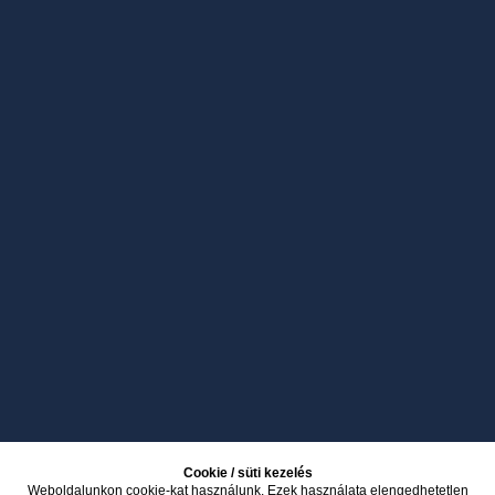
Cookie / süti kezelés
Weboldalunkon cookie-kat használunk. Ezek használata elengedhetetlen