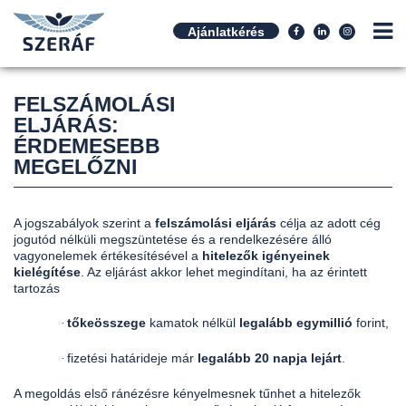
Ajánlatkérés
FELSZÁMOLÁSI
ELJÁRÁS:
ÉRDEMESEBB
MEGELŐZNI
A jogszabályok szerint a
felszámolási eljárás
célja az adott cég
jogutód nélküli megszüntetése és a rendelkezésére álló
vagyonelemek értékesítésével a
hitelezők igényeinek
kielégítése
. Az eljárást akkor lehet megindítani, ha az érintett
tartozás
tőkeösszege
kamatok nélkül
legalább egymillió
forint,
·
fizetési határideje már
legalább 20 napja lejárt
.
·
A megoldás első ránézésre kényelmesnek tűnhet a hitelezők