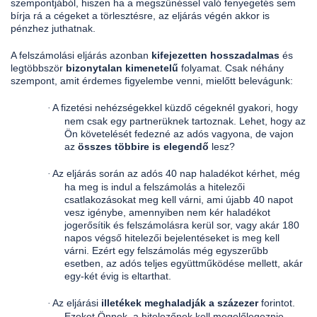
szempontjából, hiszen ha a megszűnéssel való fenyegetés sem
bírja rá a cégeket a törlesztésre, az eljárás végén akkor is
pénzhez juthatnak.
A felszámolási eljárás azonban
kifejezetten hosszadalmas
és
legtöbbször
bizonytalan kimenetelű
folyamat. Csak néhány
szempont, amit érdemes figyelembe venni, mielőtt belevágunk:
A fizetési nehézségekkel küzdő cégeknél gyakori, hogy
·
nem
csak egy partnerüknek tartoznak. Lehet, hogy az
Ön követelését fedezné az adós vagyona, de vajon
az
összes többire is elegendő
lesz?
Az eljárás során az adós 40 nap haladékot kérhet, még
·
ha meg is indul a felszámolás a hitelezői
csatlakozásokat meg kell várni, ami újabb 40 napot
vesz igénybe, amennyiben nem kér haladékot
jogerősítik és felszámolásra kerül sor, vagy akár 180
napos végső hitelezői bejelentéseket is meg kell
várni. Ezért egy felszámolás még egyszerűbb
esetben, az adós teljes együttműködése mellett, akár
egy-két évig is eltarthat.
Az eljárási
illetékek meghaladják a százezer
forintot.
·
Ezeket Önnek, a hitelezőnek kell megelőlegeznie.