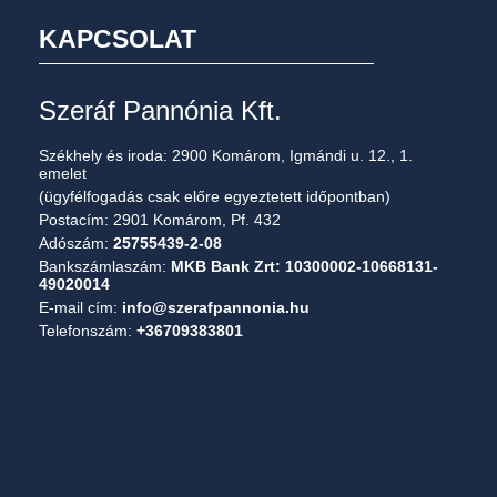
KAPCSOLAT
Szeráf Pannónia Kft.
Székhely és iroda: 2900 Komárom, Igmándi u. 12., 1.
emelet
(ügyfélfogadás csak előre egyeztetett időpontban)
Postacím: 2901 Komárom, Pf. 432
Adószám:
25755439-2-08
Bankszámlaszám:
MKB Bank Zrt: 10300002-10668131-
49020014
E-mail cím:
info@szerafpannonia.hu
Telefonszám:
+36709383801