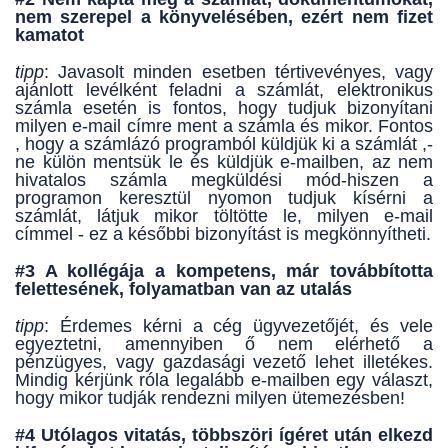
nem szerepel a könyvelésében, ezért nem fizet
kamatot
tipp
: Javasolt minden esetben tértivevényes, vagy
ajánlott levélként feladni a számlát, elektronikus
számla esetén is fontos, hogy tudjuk bizonyítani
milyen e-mail címre ment a számla és mikor. Fontos
, hogy a számlázó programból küldjük ki a számlát ,-
ne külön mentsük le és küldjük e-mailben, az nem
hivatalos számla megküldési mód-hiszen a
programon keresztül nyomon tudjuk kísérni a
számlát, látjuk mikor töltötte le, milyen e-mail
címmel - ez a későbbi bizonyítást is megkönnyítheti.
#3 A kollégája a kompetens, már továbbította
felettesének, folyamatban van az utalás
tipp
: Érdemes kérni a cég ügyvezetőjét, és vele
egyeztetni, amennyiben ő nem elérhető a
pénzügyes, vagy gazdasági vezető lehet illetékes.
Mindig kérjünk róla legalább e-mailben egy választ,
hogy mikor tudják rendezni milyen ütemezésben!
#4 Utólagos vitatás, többszöri ígéret után elkezd