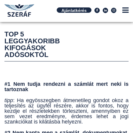
Ajánlatkérés
TOP 5
LEGGYAKORIBB
KIFOGÁSOK
ADÓSOKTÓL
#1 Nem tudja rendezni a számlát mert neki is
tartoznak
tipp
: Ha egyösszegben átmenetileg gondot okoz a
teljesítés az ügyfél részére, akkor is fontos, hogy
kezdje el részletekben törleszteni, amennyiben ez
sem vezet eredményre, érdemes lehet a jogi
szankciókat is kilátásba helyezni.
#2
Nem kapta meg a számlát, dokumentumokat,