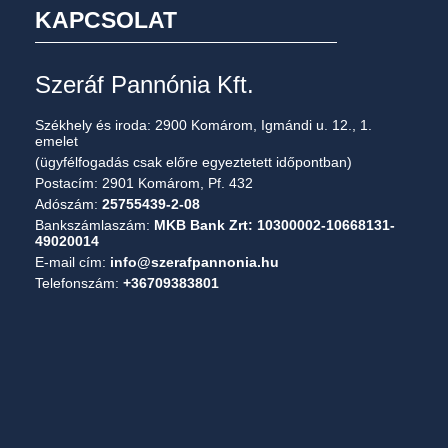
KAPCSOLAT
Szeráf Pannónia Kft.
Székhely és iroda: 2900 Komárom, Igmándi u. 12., 1.
emelet
(ügyfélfogadás csak előre egyeztetett időpontban)
Postacím: 2901 Komárom, Pf. 432
Adószám:
25755439-2-08
Bankszámlaszám:
MKB Bank Zrt: 10300002-10668131-
49020014
E-mail cím:
info@szerafpannonia.hu
Telefonszám:
+36709383801