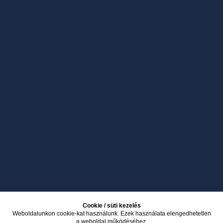
Cookie / süti kezelés
Weboldalunkon cookie-kat használunk. Ezek használata elengedhetetlen
a weboldal működéséhez.