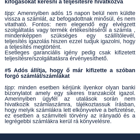
kifogásokat keresni a teljesítésre hivatkozva
tipp:
Amennyiben adós 15 napon belül nem küldte
vissza a számlát, az befogadottnak minősül, és nem
vitatható. Fontos: nem elegendő egy elvégzett
szolgáltatás vagy termék értékesítéséről a számla ,
mindenképpen szükséges egy szállítólevél,
teljesítés igazolás hiszen ezzel tudjuk igazolni, hogy
a teljesítés megtörtént.
Esetleges garanciális igény pedig csak kifizetett
teljesítésre/szolgáltatásra érvényesíthető.
#5 Adós állítja, hogy ő már kifizette a szóban
forgó számlát/számlákat
tipp
: minden esetben kérjünk ilyenkor olyan banki
bizonylatot amely egy sikeres tranzakciót igazol.
Amennyiben ügyfél az utalások során nem
hivatkozik számlaszámra, tájékoztassuk írásban,
hogy melyik számlákra lett elkönyvelve a befizetése,
ez esetben a számviteli törvény az irányadó és a
legrégebbi számlákra kerül rá könyvelésre.