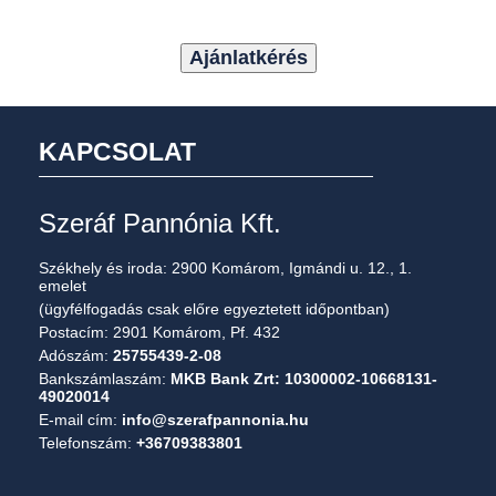
Ajánlatkérés
KAPCSOLAT
Szeráf Pannónia Kft.
Székhely és iroda: 2900 Komárom, Igmándi u. 12., 1.
emelet
(ügyfélfogadás csak előre egyeztetett időpontban)
Postacím: 2901 Komárom, Pf. 432
Adószám:
25755439-2-08
Bankszámlaszám:
MKB Bank Zrt: 10300002-10668131-
49020014
E-mail cím:
info@szerafpannonia.hu
Telefonszám:
+36709383801