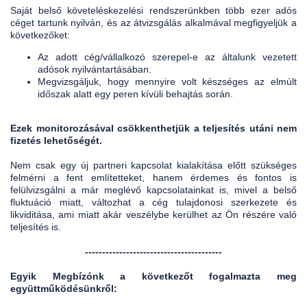
Saját belső követeléskezelési rendszerünkben több ezer adós
céget tartunk nyilván, és az átvizsgálás alkalmával megfigyeljük a
következőket:
Az adott cég/vállalkozó szerepel-e az általunk vezetett
adósok nyilvántartásában.
Megvizsgáljuk, hogy mennyire volt készséges az elmúlt
időszak alatt egy peren kívüli behajtás során.
Ezek monitorozásával csökkenthetjük a teljesítés utáni nem
fizetés lehetőségét.
Nem csak egy új partneri kapcsolat kialakítása előtt szükséges
felmérni a fent említetteket, hanem érdemes és fontos is
felülvizsgálni a már meglévő kapcsolatainkat is, mivel a belső
fluktuáció miatt, változhat a cég tulajdonosi szerkezete és
likviditása, ami miatt akár veszélybe kerülhet az Ön részére való
teljesítés is.
----------------------------------------
Egyik Megbízónk a következőt fogalmazta meg
együttműködésünkről: