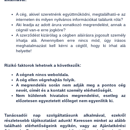
A cég, akivel szeretnénk együttműködni, megtalálható-e az
interneten és milyen nyilvános információkat találunk róla?
Aki leadja az adott árura vonatkozó megrendelést, annak a
cégnél van-e erre jogköre?
A szerződést kizárólag a cégben aláírásra jogosult személy
írhatja alá. Amennyiben erre nincs mód, úgy írásos
meghatalmazást kell kérni a cégtől, hogy ki írhat alá
helyette!
Rizikó faktorok lehetnek a következők:
A cégnek nincs weboldala.
A cég ellen végrehajtás folyik.
A megrendelés során nem adják meg a pontos cég
nevét, címét és a kontakt személy elérhetőségét.
Nem küldenek hivatalos megrendelést, esetleg az
előzetesen egyeztetett előleget nem egyenlítik ki.
Tanácsadói nap szolgáltatásunk alkalmával, ezekről
részletesebb tájékoztatást adunk! Keressen minket az alább
található elérhetőségeink egyikén, vagy az Ajánlatkérési