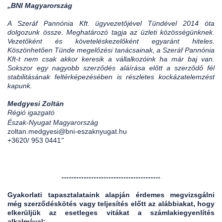
„BNI Magyarország
A Szeráf Pannónia Kft. ügyvezetőjével Tündével 2014 óta
dolgozunk össze. Meghatározó tagja az üzleti közösségünknek.
Vezetőként és követeléskezelőként egyaránt hiteles.
Köszönhetően Tünde megelőzési tanácsainak, a Szeráf Pannónia
Kft-t nem csak akkor keresik a vállalkozóink ha már baj van.
Sokszor egy nagyobb szerződés aláírása előtt a szerződő fél
stabilitásának feltérképezésében is részletes kockázatelemzést
kapunk.
Medgyesi Zoltán
Régió igazgató
Észak-Nyugat Magyarország
zoltan.medgyesi@bni-eszaknyugat.hu
+3620/ 953 0441
"
----------------------------------------
Gyakorlati tapasztalataink alapján érdemes megvizsgálni
még szerződéskötés vagy teljesítés előtt az alábbiakat, hogy
elkerüljük az esetleges vitákat a számlakiegyenlítés
alkalmával: