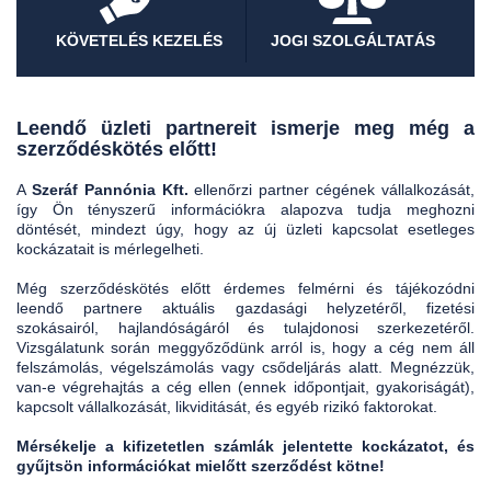
KÖVETELÉS KEZELÉS
JOGI SZOLGÁLTATÁS
Leendő üzleti partnereit ismerje meg még a
szerződéskötés előtt!
A
Szeráf Pannónia Kft.
ellenőrzi partner cégének vállalkozását,
így Ön tényszerű információkra alapozva tudja meghozni
döntését, mindezt úgy, hogy az új üzleti kapcsolat esetleges
kockázatait is mérlegelheti.
Még szerződéskötés előtt érdemes felmérni és tájékozódni
leendő partnere aktuális gazdasági helyzetéről, fizetési
szokásairól, hajlandóságáról és tulajdonosi szerkezetéről.
Vizsgálatunk során meggyőződünk arról is, hogy a cég nem áll
felszámolás, végelszámolás vagy csődeljárás alatt. Megnézzük,
van-e végrehajtás a cég ellen (ennek időpontjait, gyakoriságát),
kapcsolt vállalkozását, likviditását, és egyéb rizikó faktorokat.
Mérsékelje a kifizetetlen számlák jelentette kockázatot, és
gyűjtsön információkat mielőtt szerződést kötne!