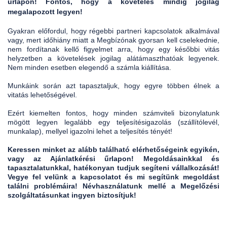
űrlapon!
Fontos, hogy a követelés mindig jogilag
megalapozott legyen!
Gyakran előfordul, hogy régebbi partneri kapcsolatok alkalmával
vagy, mert időhiány miatt a Megbízónak gyorsan kell cselekednie,
nem fordítanak kellő figyelmet arra, hogy egy későbbi vitás
helyzetben a követelések jogilag alátámaszthatóak legyenek.
Nem minden esetben elegendő a számla kiállítása.
Munkáink során azt tapasztaljuk, hogy egyre többen élnek a
vitatás lehetőségével.
Ezért kiemelten fontos, hogy minden számviteli bizonylatunk
mögött legyen legalább egy teljesítésigazolás (szállítólevél,
munkalap), mellyel igazolni lehet a teljesítés tényét!
Keressen minket az alább található elérhetőségeink egyikén,
vagy az Ajánlatkérési űrlapon! Megoldásainkkal és
tapasztalatunkkal, hatékonyan tudjuk segíteni vállalkozását!
Vegye fel velünk a kapcsolatot és mi segítünk megoldást
találni problémáira! Névhasználatunk mellé a Megelőzési
szolgáltatásunkat ingyen biztosítjuk!